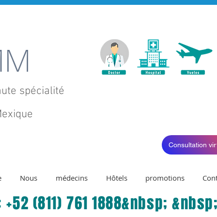
ute spécialité
exique
Consultation virt
e
Nous
médecins
Hôtels
promotions
Cont
 +52 (811) 761 1888&nbsp; &nbsp;