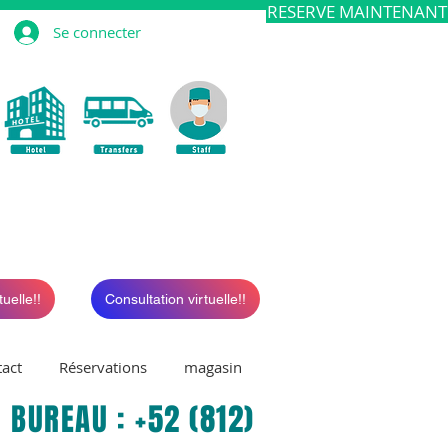
RESERVE MAINTENANT
Se connecter
uelle!!
Consultation virtuelle!!
act
Réservations
magasin
 BUREAU : +52 (812)