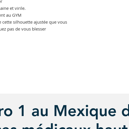
er
ine et virile.
ment au GYM
e cette silhouette ajustée que vous
uez pas de vous blesser
o 1 au Mexique d